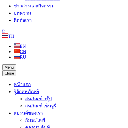
ข่าวสารและกิจกรรม
บทความ
ติดต่อเรา
0
TH
EN
CN
RU
Menu
Close
หน้าแรก
รู้จักสหภัณฑ์
สหภัณฑ์ กรุ๊ป
สหภัณฑ์ เซ็นจูรี
แบรนด์ของเรา
กัมอะไลฟ์
คอลบาเด้นท์