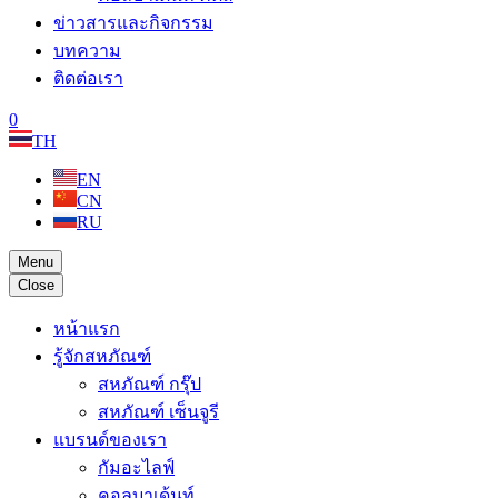
ข่าวสารและกิจกรรม
บทความ
ติดต่อเรา
0
TH
EN
CN
RU
Menu
Close
หน้าแรก
รู้จักสหภัณฑ์
สหภัณฑ์ กรุ๊ป
สหภัณฑ์ เซ็นจูรี
แบรนด์ของเรา
กัมอะไลฟ์
คอลบาเด้นท์