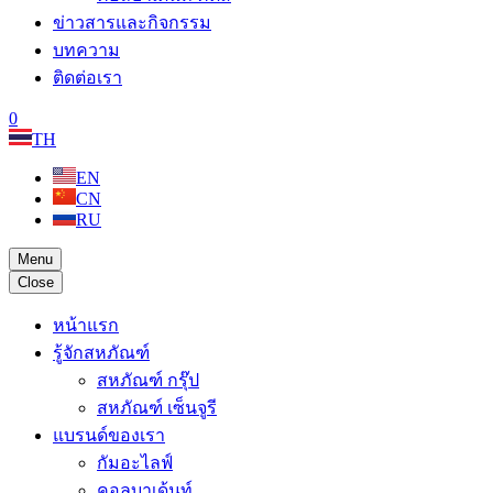
ข่าวสารและกิจกรรม
บทความ
ติดต่อเรา
0
TH
EN
CN
RU
Menu
Close
หน้าแรก
รู้จักสหภัณฑ์
สหภัณฑ์ กรุ๊ป
สหภัณฑ์ เซ็นจูรี
แบรนด์ของเรา
กัมอะไลฟ์
คอลบาเด้นท์