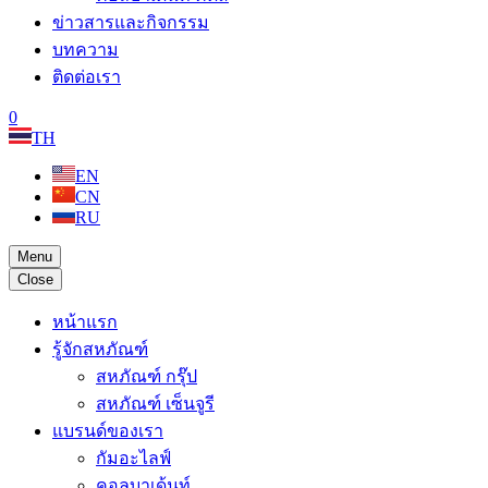
ข่าวสารและกิจกรรม
บทความ
ติดต่อเรา
0
TH
EN
CN
RU
Menu
Close
หน้าแรก
รู้จักสหภัณฑ์
สหภัณฑ์ กรุ๊ป
สหภัณฑ์ เซ็นจูรี
แบรนด์ของเรา
กัมอะไลฟ์
คอลบาเด้นท์