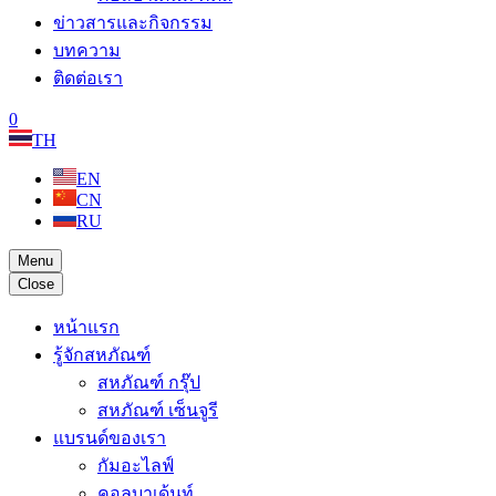
ข่าวสารและกิจกรรม
บทความ
ติดต่อเรา
0
TH
EN
CN
RU
Menu
Close
หน้าแรก
รู้จักสหภัณฑ์
สหภัณฑ์ กรุ๊ป
สหภัณฑ์ เซ็นจูรี
แบรนด์ของเรา
กัมอะไลฟ์
คอลบาเด้นท์